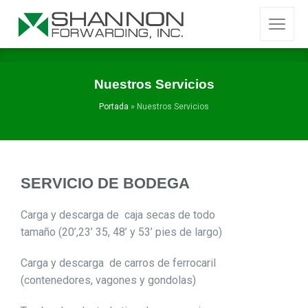
Nuestros Servicios
Portada
»
Nuestros Servicios
SERVICIO DE BODEGA
Carga y descarga de caja secas de todo
tamaño (20’,23’ 35, 48’ y 53’ pies de largo)
Carga y descarga de carros de ferrocaril
(contenedores, vagones y gondolas)