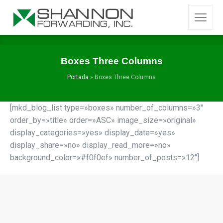
Boxes Three Columns
Portada
»
Boxes Three Columns
[mkd_blog_list type=»boxes» number_of_columns=»3″
order_by=»title» order=»ASC» image_size=»original»
display_categories=»yes» display_date=»yes»
display_share=»no» display_read_more=»no»
background_color=»#f0f0ef» number_of_posts=»12″]