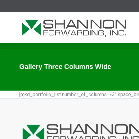
Ini
Gallery Three Columns Wide
[mkd_portfolio_list number_of_columns=»3″ space_be