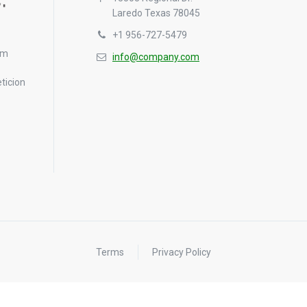
Laredo Texas 78045
+1 956-727-5479
pm
info@company.com
ticion
Terms
Privacy Policy