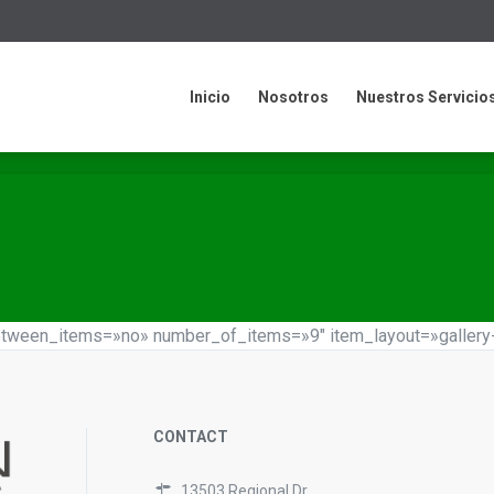
cio
Nosotros
Nuestros Servicios
Contacto
informació
Inicio
Nosotros
Nuestros Servicio
tween_items=»no» number_of_items=»9″ item_layout=»gallery-
CONTACT
13503 Regional Dr.