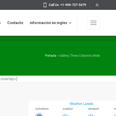
Call Us: +1-956-727-5479
n en ingles
Copyrights 2019 © WAKE IDEAS
s
Contacto
información en ingles
Portada
»
Gallery Three Columns Wide
overlay»]